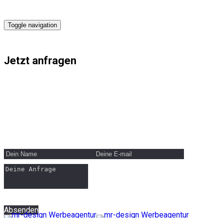
Toggle navigation
Jetzt anfragen
mr-design Werbeagentur
Michael Rohrmoser
Unterhachingerstr. 89b
81737 München
Tel.: 0176 20888009
Email:
michael@mr-design.at
Absenden