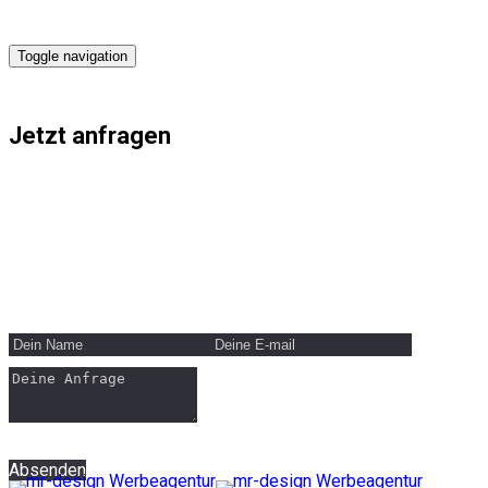
Toggle navigation
Jetzt anfragen
mr-design Werbeagentur
Michael Rohrmoser
Unterhachingerstr. 89b
81737 München
Tel.: 0176 20888009
Email:
michael@mr-design.at
Absenden